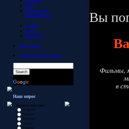
Сериалы
MP3
Программы
Вы поп
BubbleShooter
Google
Gmail
Facebook
B
Pixlr Editor
Facebook (Full screen)
Фильмы, 
м
в ст
Наш опрос
Оцените мой сайт
Отлично
Хорошо
Неплохо
Плохо
Ужасно